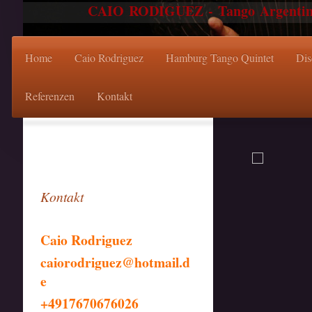
CAIO RODIGUEZ - Tango Argentino S
Home
Caio Rodriguez
Hamburg Tango Quintet
Dis
Referenzen
Kontakt
Kontakt
Caio Rodriguez
caiorodriguez@hotmail.d
e
+4917670676026